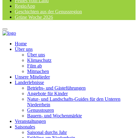
Feines vom Land
RegioApp
Geschichten aus der Genussregion
Grüne Woche 2026
Home
Über uns
Über uns
Klimaschutz
Film ab
Mitmachen
Unsere Mitglieder
Landerlebnisse
Betriebs- und Gästeführungen
Angebote für Kinder
Natur- und Landschafts-Guides für den Unteren
Niederrhein
Genusstouren
Bauern- und Wochenmärkte
Veranstaltungen
Saisonales
Saisonal durchs Jahr
Frühling am Niederrhein