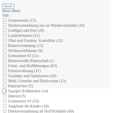
More filters
Title
Gastronomie (
15
)
Direktvermarktung nur an Wiederverkäufer (
10
)
Geflügel und Eier (
20
)
Landerlebnisse (
21
)
Obst und Gemüse, Kartoffeln (
32
)
Raumvermietung (
12
)
Weihnachtsbäume (
9
)
Genusstour #2 (
11
)
Bienenweide-Patenschaft (
1
)
Gäste- und Hofführungen (
63
)
Ferienwohnung (
11
)
Getränke und Spirituosen (
29
)
Mehl, Getreide und Backwaren (
13
)
Partyservice (
5
)
Spargel-/Erdbeerhof (
14
)
Imkerei (
5
)
Genusstour #3 (
10
)
Angebote für Kinder (
18
)
Direktvermarktung ab Hof/Hofladen (
60
)