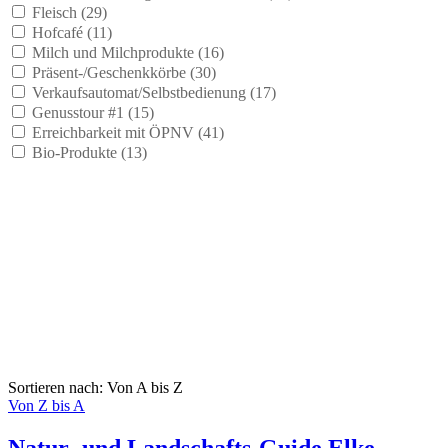
Fleisch (
29
)
Hofcafé (
11
)
Milch und Milchprodukte (
16
)
Präsent-/Geschenkkörbe (
30
)
Verkaufsautomat/Selbstbedienung (
17
)
Genusstour #1 (
15
)
Erreichbarkeit mit ÖPNV (
41
)
Bio-Produkte (
13
)
Sortieren nach: Von A bis Z
Von Z bis A
Natur- und Landschafts-Guide Elke