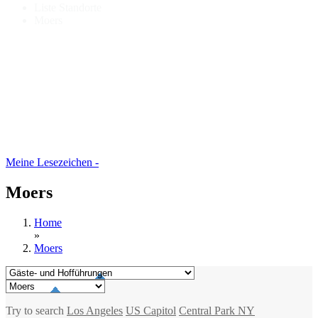
Liste Standorte
Moers
Meine Lesezeichen -
Moers
Home
»
Moers
Try to search
Los Angeles
US Capitol
Central Park NY