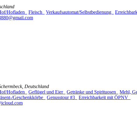
schland
 Hof/Hofladen
Fleisch
Verkaufsautomat/Selbstbedienung
Erreichba
13880@gmail.com
 Schermbeck, Deutschland
 Hof/Hofladen
Geflügel und Eier
Getränke und Spirituosen
Mehl, G
räsent-/Geschenkkörbe
Genusstour #3
Erreichbarkeit mit ÖPNV
@icloud.com