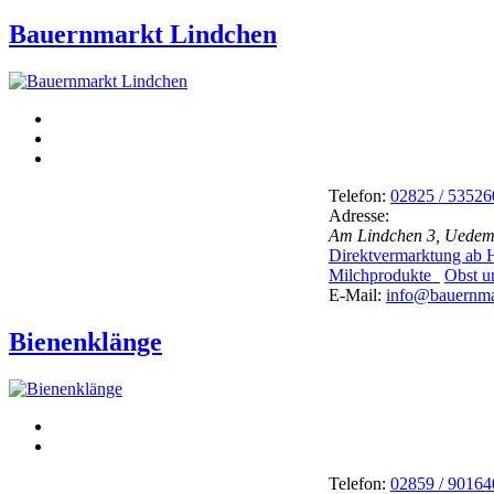
Bauernmarkt Lindchen
Telefon:
02825 / 53526
Adresse:
Am Lindchen 3, Uedem
Direktvermarktung ab
Milchprodukte
Obst u
E-Mail:
info@bauernma
Bienenklänge
Telefon:
02859 / 90164