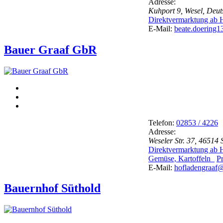
Adresse:
Kuhport 9, Wesel, Deut
Direktvermarktung ab
E-Mail:
beate.doering
Bauer Graaf GbR
Telefon:
02853 / 4226
Adresse:
Weseler Str. 37, 46514
Direktvermarktung ab
Gemüse, Kartoffeln
P
E-Mail:
hofladengraaf
Bauernhof Süthold