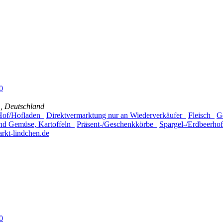
0
, Deutschland
 Hof/Hofladen
Direktvermarktung nur an Wiederverkäufer
Fleisch
G
nd Gemüse, Kartoffeln
Präsent-/Geschenkkörbe
Spargel-/Erdbeerh
rkt-lindchen.de
0