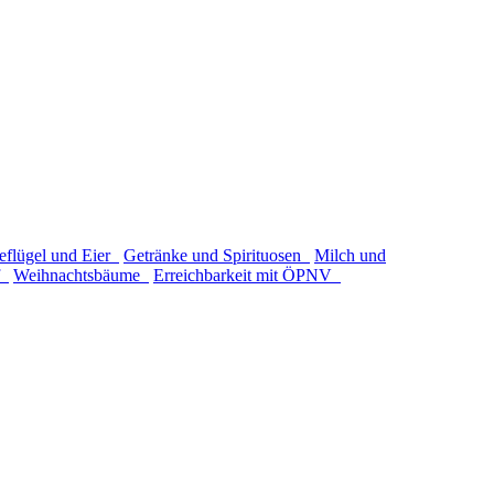
eflügel und Eier
Getränke und Spirituosen
Milch und
of
Weihnachtsbäume
Erreichbarkeit mit ÖPNV