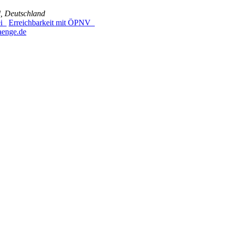
el, Deutschland
ei
Erreichbarkeit mit ÖPNV
aenge.de