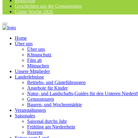
RegioApp
Geschichten aus der Genussregion
Grüne Woche 2026
Home
Über uns
Über uns
Klimaschutz
Film ab
Mitmachen
Unsere Mitglieder
Landerlebnisse
Betriebs- und Gästeführungen
Angebote für Kinder
Natur- und Landschafts-Guides für den Unteren Niederr
Genusstouren
Bauern- und Wochenmärkte
Veranstaltungen
Saisonales
Saisonal durchs Jahr
Frühling am Niederrhein
Rezepte
Feines vom Land