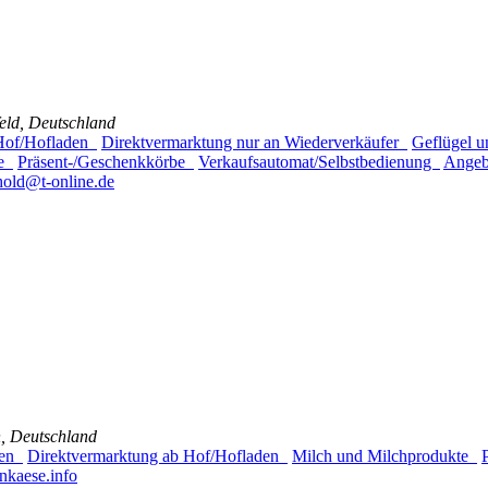
eld, Deutschland
 Hof/Hofladen
Direktvermarktung nur an Wiederverkäufer
Geflügel 
ce
Präsent-/Geschenkkörbe
Verkaufsautomat/Selbstbedienung
Angeb
hold@t-online.de
n, Deutschland
gen
Direktvermarktung ab Hof/Hofladen
Milch und Milchprodukte
nkaese.info