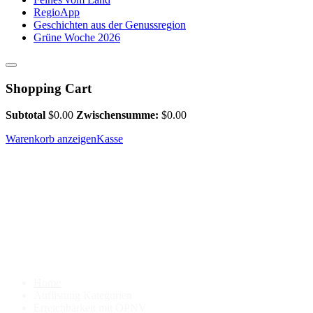
RegioApp
Geschichten aus der Genussregion
Grüne Woche 2026
Shopping Cart
Subtotal
$
0.00
Zwischensumme:
$
0.00
Warenkorb anzeigen
Kasse
Home
Auflistung Kategorien
Erreichbarkeit mit ÖPNV