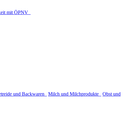
rkeit mit ÖPNV
etreide und Backwaren
Milch und Milchprodukte
Obst und