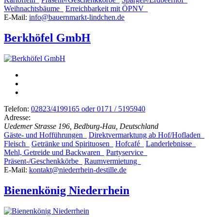
Weihnachtsbäume
Erreichbarkeit mit ÖPNV
E-Mail:
info@bauernmarkt-lindchen.de
Berkhöfel GmbH
Telefon:
02823/4199165 oder 0171 / 5195940
Adresse:
Uedemer Strasse 196, Bedburg-Hau, Deutschland
Gäste- und Hofführungen
Direktvermarktung ab Hof/Hofladen
Fleisch
Getränke und Spirituosen
Hofcafé
Landerlebnisse
Mehl, Getreide und Backwaren
Partyservice
Präsent-/Geschenkkörbe
Raumvermietung
E-Mail:
kontakt@niederrhein-destille.de
Bienenkönig Niederrhein