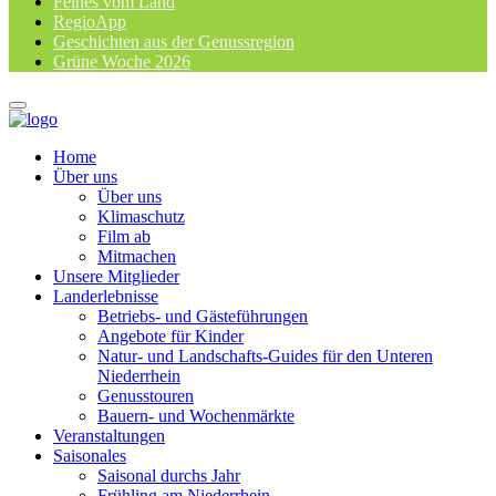
Feines vom Land
RegioApp
Geschichten aus der Genussregion
Grüne Woche 2026
Home
Über uns
Über uns
Klimaschutz
Film ab
Mitmachen
Unsere Mitglieder
Landerlebnisse
Betriebs- und Gästeführungen
Angebote für Kinder
Natur- und Landschafts-Guides für den Unteren
Niederrhein
Genusstouren
Bauern- und Wochenmärkte
Veranstaltungen
Saisonales
Saisonal durchs Jahr
Frühling am Niederrhein