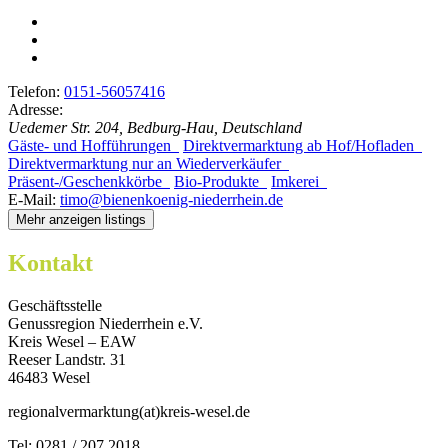
Telefon:
0151-56057416
Adresse:
Uedemer Str. 204, Bedburg-Hau, Deutschland
Gäste- und Hofführungen
Direktvermarktung ab Hof/Hofladen
Direktvermarktung nur an Wiederverkäufer
Präsent-/Geschenkkörbe
Bio-Produkte
Imkerei
E-Mail:
timo@bienenkoenig-niederrhein.de
Mehr anzeigen listings
Kontakt
Geschäftsstelle
Genussregion Niederrhein e.V.
Kreis Wesel – EAW
Reeser Landstr. 31
46483 Wesel
regionalvermarktung(at)kreis-wesel.de
Tel: 0281 / 207 2018