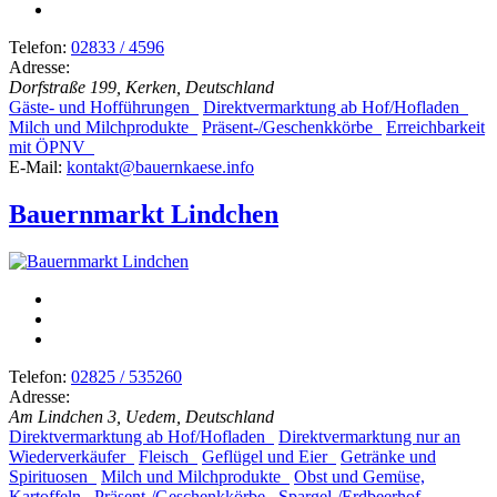
Telefon:
02833 / 4596
Adresse:
Dorfstraße 199, Kerken, Deutschland
Gäste- und Hofführungen
Direktvermarktung ab Hof/Hofladen
Milch und Milchprodukte
Präsent-/Geschenkkörbe
Erreichbarkeit
mit ÖPNV
E-Mail:
kontakt@bauernkaese.info
Bauernmarkt Lindchen
Telefon:
02825 / 535260
Adresse:
Am Lindchen 3, Uedem, Deutschland
Direktvermarktung ab Hof/Hofladen
Direktvermarktung nur an
Wiederverkäufer
Fleisch
Geflügel und Eier
Getränke und
Spirituosen
Milch und Milchprodukte
Obst und Gemüse,
Kartoffeln
Präsent-/Geschenkkörbe
Spargel-/Erdbeerhof