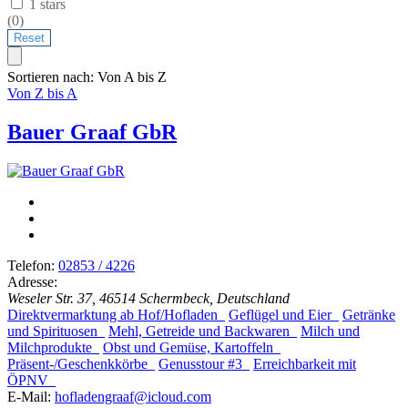
1 stars
(
0
)
Sortieren nach: Von A bis Z
Von Z bis A
Bauer Graaf GbR
Telefon:
02853 / 4226
Adresse:
Weseler Str. 37, 46514 Schermbeck, Deutschland
Direktvermarktung ab Hof/Hofladen
Geflügel und Eier
Getränke
und Spirituosen
Mehl, Getreide und Backwaren
Milch und
Milchprodukte
Obst und Gemüse, Kartoffeln
Präsent-/Geschenkkörbe
Genusstour #3
Erreichbarkeit mit
ÖPNV
E-Mail:
hofladengraaf@icloud.com