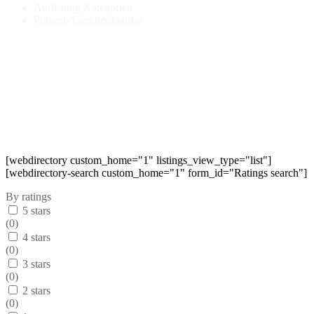
Auflistung Kategorien
Präsent-/Geschenkkörbe
[webdirectory custom_home="1" listings_view_type="list"]
[webdirectory-search custom_home="1" form_id="Ratings search"]
By ratings
5 stars
(
0
)
4 stars
(
0
)
3 stars
(
0
)
2 stars
(
0
)