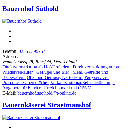
Bauernhof Süthold
Telefon:
02865 / 95267
Adresse:
Vennekenweg 28, Raesfeld, Deutschland
Direktvermarktung ab Hof/Hofladen
Direktvermarktung nur an
Wiederverkäufer
Geflügel und Eier
Mehl, Getreide und
Backwaren
Obst und Gemüse, Kartoffeln
Partyservice
Präsent-/Geschenkkörbe
Verkaufsautomat/Selbstbedienung
Angebote für Kinder
Erreichbarkeit mit ÖPNV
E-Mail:
bauernhof.suethold@t-online.de
Bauernkäserei Straetmanshof