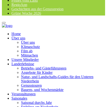
Feines vom Land
RegioApp
Geschichten aus der Genussregion
Grüne Woche 2026
Home
Über uns
Über uns
Klimaschutz
Film ab
Mitmachen
Unsere Mitglieder
Landerlebnisse
Betriebs- und Gästeführungen
Angebote für Kinder
Natur- und Landschafts-Guides für den Unteren
Niederrhein
Genusstouren
Bauern- und Wochenmärkte
Veranstaltungen
Saisonales
Saisonal durchs Jahr
Frühling am Niederrhein