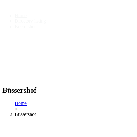
Büssershof
Home
Directory listing
Büssershof
Büssershof
Home
»
Büssershof