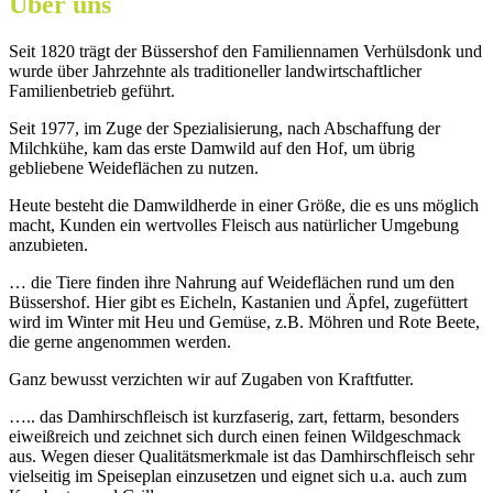
Über uns
Seit 1820 trägt der Büssershof den Familiennamen Verhülsdonk und
wurde über Jahrzehnte als traditioneller landwirtschaftlicher
Familienbetrieb geführt.
Seit 1977, im Zuge der Spezialisierung, nach Abschaffung der
Milchkühe, kam das erste Damwild auf den Hof, um übrig
gebliebene Weideflächen zu nutzen.
Heute besteht die Damwildherde in einer Größe, die es uns möglich
macht, Kunden ein wertvolles Fleisch aus natürlicher Umgebung
anzubieten.
… die Tiere finden ihre Nahrung auf Weideflächen rund um den
Büssershof. Hier gibt es Eicheln, Kastanien und Äpfel, zugefüttert
wird im Winter mit Heu und Gemüse, z.B. Möhren und Rote Beete,
die gerne angenommen werden.
Ganz bewusst verzichten wir auf Zugaben von Kraftfutter.
….. das Damhirschfleisch ist kurzfaserig, zart, fettarm, besonders
eiweißreich und zeichnet sich durch einen feinen Wildgeschmack
aus. Wegen dieser Qualitätsmerkmale ist das Damhirschfleisch sehr
vielseitig im Speiseplan einzusetzen und eignet sich u.a. auch zum