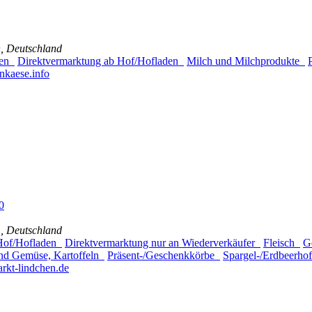
n, Deutschland
gen
Direktvermarktung ab Hof/Hofladen
Milch und Milchprodukte
nkaese.info
0
, Deutschland
 Hof/Hofladen
Direktvermarktung nur an Wiederverkäufer
Fleisch
G
nd Gemüse, Kartoffeln
Präsent-/Geschenkkörbe
Spargel-/Erdbeerh
rkt-lindchen.de