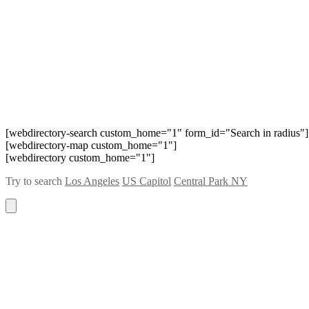
[webdirectory-search custom_home="1" form_id="Search in radius"]
[webdirectory-map custom_home="1"]
[webdirectory custom_home="1"]
Try to search
Los Angeles
US Capitol
Central Park NY