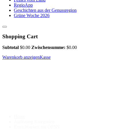
RegioApp
Geschichten aus der Genussregion
Grüne Woche 2026
Shopping Cart
Subtotal
$
0.00
Zwischensumme:
$
0.00
Warenkorb anzeigen
Kasse
Home
Auflistung Kategorien
Erreichbarkeit mit ÖPNV