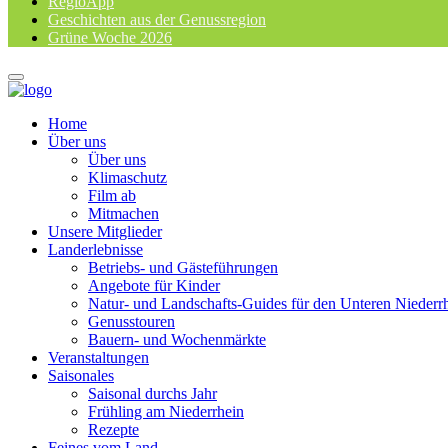
RegioApp
Geschichten aus der Genussregion
Grüne Woche 2026
Home
Über uns
Über uns
Klimaschutz
Film ab
Mitmachen
Unsere Mitglieder
Landerlebnisse
Betriebs- und Gästeführungen
Angebote für Kinder
Natur- und Landschafts-Guides für den Unteren Niederr
Genusstouren
Bauern- und Wochenmärkte
Veranstaltungen
Saisonales
Saisonal durchs Jahr
Frühling am Niederrhein
Rezepte
Feines vom Land