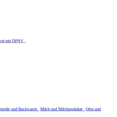
rkeit mit ÖPNV
etreide und Backwaren
Milch und Milchprodukte
Obst und