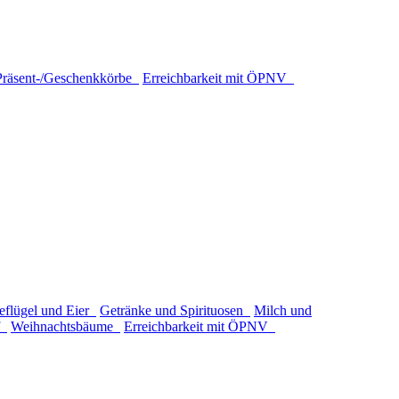
Präsent-/Geschenkkörbe
Erreichbarkeit mit ÖPNV
eflügel und Eier
Getränke und Spirituosen
Milch und
of
Weihnachtsbäume
Erreichbarkeit mit ÖPNV