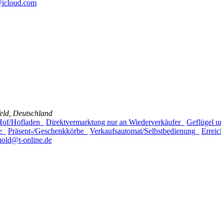
@icloud.com
eld, Deutschland
 Hof/Hofladen
Direktvermarktung nur an Wiederverkäufer
Geflügel 
ce
Präsent-/Geschenkkörbe
Verkaufsautomat/Selbstbedienung
Errei
hold@t-online.de