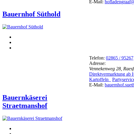
E-Mail:
hofladengraaf
Bauernhof Süthold
Telefon:
02865 / 95267
Adresse:
Vennekenweg 28, Raesf
Direktvermarktung ab
Kartoffeln
Partyservi
E-Mail:
bauernhof.suet
Bauernkäserei
Straetmanshof