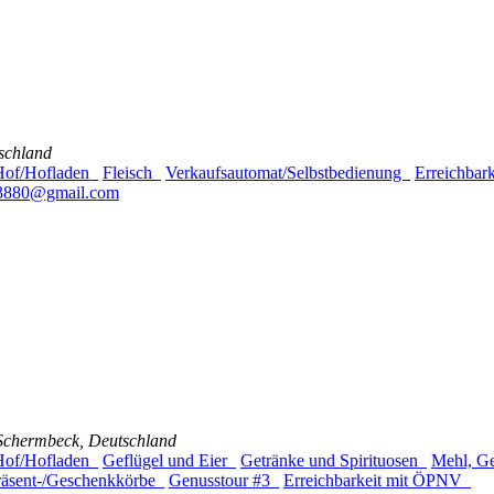
schland
 Hof/Hofladen
Fleisch
Verkaufsautomat/Selbstbedienung
Erreichba
13880@gmail.com
 Schermbeck, Deutschland
 Hof/Hofladen
Geflügel und Eier
Getränke und Spirituosen
Mehl, G
räsent-/Geschenkkörbe
Genusstour #3
Erreichbarkeit mit ÖPNV