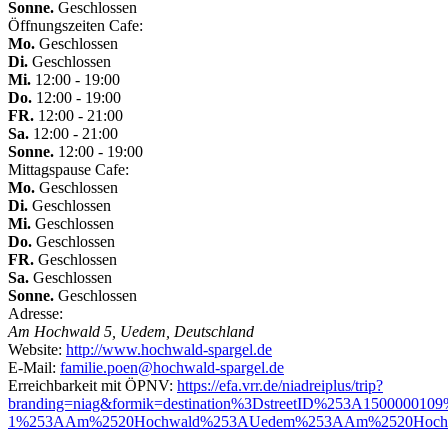
Sonne.
Geschlossen
Öffnungszeiten Cafe:
Mo.
Geschlossen
Di.
Geschlossen
Mi.
12:00 - 19:00
Do.
12:00 - 19:00
FR.
12:00 - 21:00
Sa.
12:00 - 21:00
Sonne.
12:00 - 19:00
Mittagspause Cafe:
Mo.
Geschlossen
Di.
Geschlossen
Mi.
Geschlossen
Do.
Geschlossen
FR.
Geschlossen
Sa.
Geschlossen
Sonne.
Geschlossen
Adresse:
Am Hochwald 5, Uedem, Deutschland
Website:
http://www.hochwald-spargel.de
E-Mail:
familie.poen@hochwald-spargel.de
Erreichbarkeit mit ÖPNV:
https://efa.vrr.de/niadreiplus/trip?
branding=niag&formik=destination%3DstreetID%253A1500000
1%253AAm%2520Hochwald%253AUedem%253AAm%2520Hochw