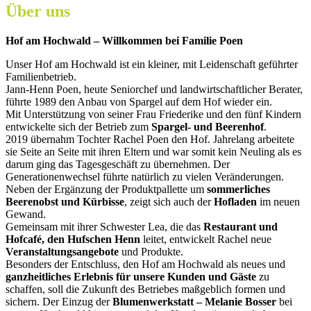
Über uns
Hof am Hochwald – Willkommen bei Familie Poen
Unser Hof am Hochwald ist ein kleiner, mit Leidenschaft geführter
Familienbetrieb.
Jann-Henn Poen, heute Seniorchef und landwirtschaftlicher Berater,
führte 1989 den Anbau von Spargel auf dem Hof wieder ein.
Mit Unterstützung von seiner Frau Friederike und den fünf Kindern
entwickelte sich der Betrieb zum
Spargel- und Beerenhof
.
2019 übernahm Tochter Rachel Poen den Hof. Jahrelang arbeitete
sie Seite an Seite mit ihren Eltern und war somit kein Neuling als es
darum ging das Tagesgeschäft zu übernehmen. Der
Generationenwechsel führte natürlich zu vielen Veränderungen.
Neben der Ergänzung der Produktpallette um
sommerliches
Beerenobst und Kürbisse
, zeigt sich auch der
Hofladen
im neuen
Gewand.
Gemeinsam mit ihrer Schwester Lea, die das
Restaurant und
Hofcafé, den Hufschen Henn
leitet, entwickelt Rachel neue
Veranstaltungsangebote
und Produkte.
Besonders der Entschluss, den Hof am Hochwald als neues und
ganzheitliches Erlebnis für unsere Kunden und Gäste
zu
schaffen, soll die Zukunft des Betriebes maßgeblich formen und
sichern. Der Einzug der
Blumenwerkstatt
– Melanie Bosser
bei