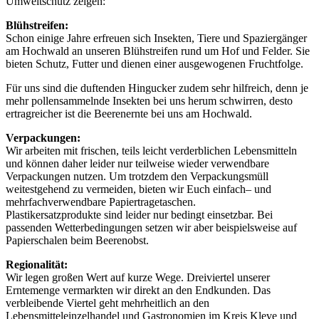
Umweltschutz zeigen:
Blühstreifen:
Schon einige Jahre erfreuen sich Insekten, Tiere und Spaziergänger
am Hochwald an unseren Blühstreifen rund um Hof und Felder. Sie
bieten Schutz, Futter und dienen einer ausgewogenen Fruchtfolge.
Für uns sind die duftenden Hingucker zudem sehr hilfreich, denn je
mehr pollensammelnde Insekten bei uns herum schwirren, desto
ertragreicher ist die Beerenernte bei uns am Hochwald.
Verpackungen:
Wir arbeiten mit frischen, teils leicht verderblichen Lebensmitteln
und können daher leider nur teilweise wieder verwendbare
Verpackungen nutzen. Um trotzdem den Verpackungsmüll
weitestgehend zu vermeiden, bieten wir Euch einfach– und
mehrfachverwendbare Papiertragetaschen.
Plastikersatzprodukte sind leider nur bedingt einsetzbar. Bei
passenden Wetterbedingungen setzen wir aber beispielsweise auf
Papierschalen beim Beerenobst.
Regionalität:
Wir legen großen Wert auf kurze Wege. Dreiviertel unserer
Erntemenge vermarkten wir direkt an den Endkunden. Das
verbleibende Viertel geht mehrheitlich an den
Lebensmitteleinzelhandel und Gastronomien im Kreis Kleve und