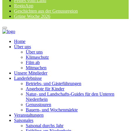
Feines vom Land
RegioApp
Geschichten aus der Genussregion
Grüne Woche 2026
Home
Über uns
Über uns
Klimaschutz
Film ab
Mitmachen
Unsere Mitglieder
Landerlebnisse
Betriebs- und Gästeführungen
Angebote für Kinder
Natur- und Landschafts-Guides für den Unteren
Niederrhein
Genusstouren
Bauern- und Wochenmärkte
Veranstaltungen
Saisonales
Saisonal durchs Jahr
Frühling am Niederrhein