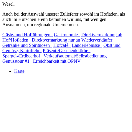
Wesel.
Auch bei der Auswahl unserer Zulieferer sowohl im Hofladen, als
auch im Hufschen Henn bemühen wir uns, mit wenigen
Ausnahmen, um regionale Unternehmen.
Gäste- und Hofführungen
Gastronomie
Direktvermarktung ab
Hof/Hofladen
Direktvermarktung nur an Wiederverkäufer
Getränke und Spirituosen
Hofcafé
Landerlebnisse
Obst und
Gemüse, Kartoffeln
Präsent-/Geschenkkörbe
Spargel-/Erdbeerhof
Verkaufsautomat/Selbstbedienung
Genusstour #1
Erreichbarkeit mit ÖPNV
Karte