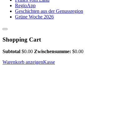
RegioApp
Geschichten aus der Genussregion
Grüne Woche 2026
Shopping Cart
Subtotal
$
0.00
Zwischensumme:
$
0.00
Warenkorb anzeigen
Kasse
Hof und Café Lühlerheide