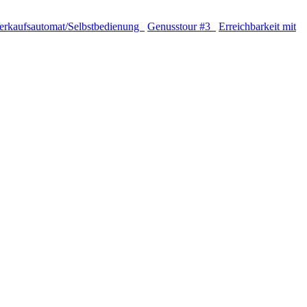
erkaufsautomat/Selbstbedienung
Genusstour #3
Erreichbarkeit mit