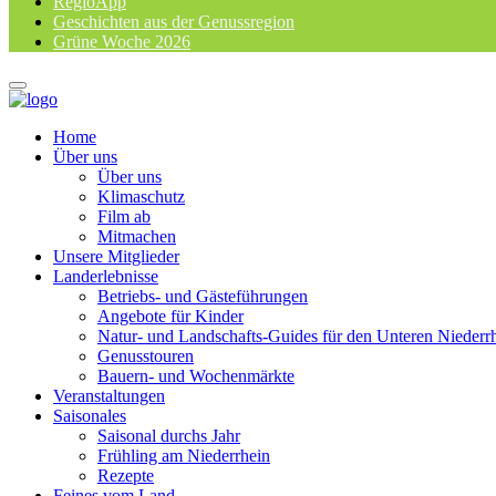
RegioApp
Geschichten aus der Genussregion
Grüne Woche 2026
Home
Über uns
Über uns
Klimaschutz
Film ab
Mitmachen
Unsere Mitglieder
Landerlebnisse
Betriebs- und Gästeführungen
Angebote für Kinder
Natur- und Landschafts-Guides für den Unteren Niederr
Genusstouren
Bauern- und Wochenmärkte
Veranstaltungen
Saisonales
Saisonal durchs Jahr
Frühling am Niederrhein
Rezepte
Feines vom Land