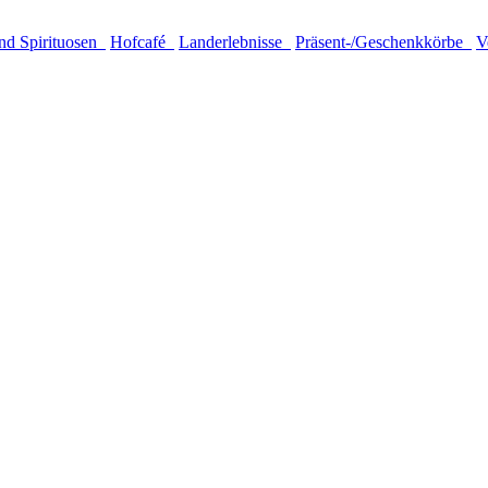
nd Spirituosen
Hofcafé
Landerlebnisse
Präsent-/Geschenkkörbe
V