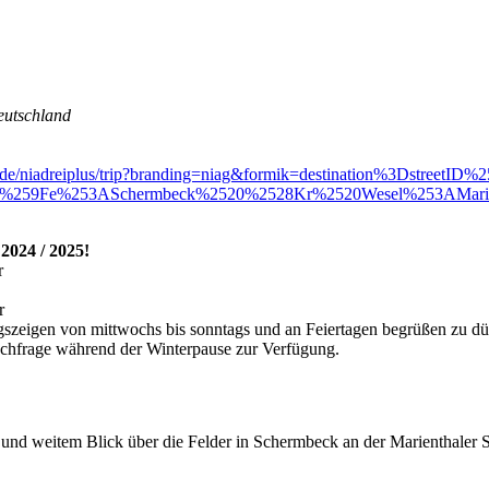
eutschland
.vrr.de/niadreiplus/trip?branding=niag&formik=destination%3Dst
C3%259Fe%253ASchermbeck%2520%2528Kr%2520Wesel%253AMa
2024 / 2025!
r
r
szeigen von mittwochs bis sonntags und an Feiertagen begrüßen zu dü
achfrage während der Winterpause zur Verfügung.
und weitem Blick über die Felder in Schermbeck an der Marienthaler 