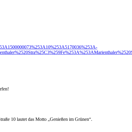
reetID%253A1500000073%253A10%253A5170036%253A-
rienthaler%2520Stra%25C3%259Fe%253A%253AMarienthaler%
rfen!
Straße 10 lautet das Motto „Genießen im Grünen“.