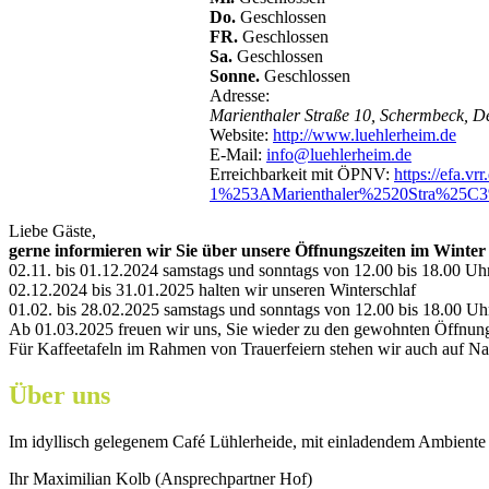
Do.
Geschlossen
FR.
Geschlossen
Sa.
Geschlossen
Sonne.
Geschlossen
Adresse:
Marienthaler Straße 10, Schermbeck, D
Website:
http://www.luehlerheim.de
E-Mail:
info@luehlerheim.de
Erreichbarkeit mit ÖPNV:
https://efa
1%253AMarienthaler%2520Stra%25
Liebe Gäste,
gerne informieren wir Sie über unsere Öffnungszeiten im Winter 
02.11. bis 01.12.2024 samstags und sonntags von 12.00 bis 18.00 Uh
02.12.2024 bis 31.01.2025 halten wir unseren Winterschlaf
01.02. bis 28.02.2025 samstags und sonntags von 12.00 bis 18.00 Uh
Ab 01.03.2025 freuen wir uns, Sie wieder zu den gewohnten Öffnung
Für Kaffeetafeln im Rahmen von Trauerfeiern stehen wir auch auf N
Über uns
Im idyllisch gelegenem Café Lühlerheide, mit einladendem Ambiente 
Ihr Maximilian Kolb (Ansprechpartner Hof)