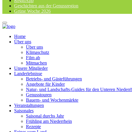
RegioApp
Geschichten aus der Genussregion
Grüne Woche 2026
Home
Über uns
Über uns
Klimaschutz
Film ab
Mitmachen
Unsere Mitglieder
Landerlebnisse
Betriebs- und Gästeführungen
Angebote für Kinder
Natur- und Landschafts-Guides für den Unteren Niederr
Genusstouren
Bauern- und Wochenmärkte
Veranstaltungen
Saisonales
Saisonal durchs Jahr
Frühling am Niederrhein
Rezepte
Feines vom Land