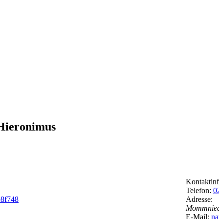
 Hieronimus
Kontaktin
Telefon:
0
Adresse:
Mommniede
E-Mail:
na