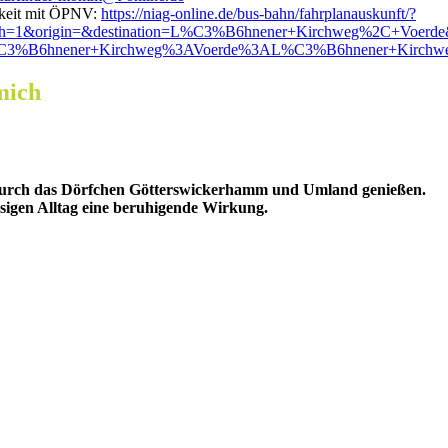
rkeit mit ÖPNV:
https://niag-online.de/bus-bahn/fahrplanauskunft/?
arch=1&origin=&destination=L%C3%B6hnener+Kirchweg%2C+Voer
3%B6hnener+Kirchweg%3AVoerde%3AL%C3%B6hnener+Kirchw
mich
g durch das Dörfchen Götterswickerhamm und Umland genießen.
sigen Alltag eine beruhigende Wirkung.