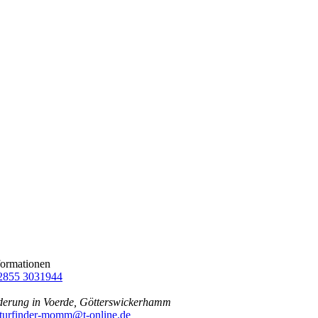
formationen
2855 3031944
rung in Voerde, Götterswickerhamm
turfinder-momm@t-online.de