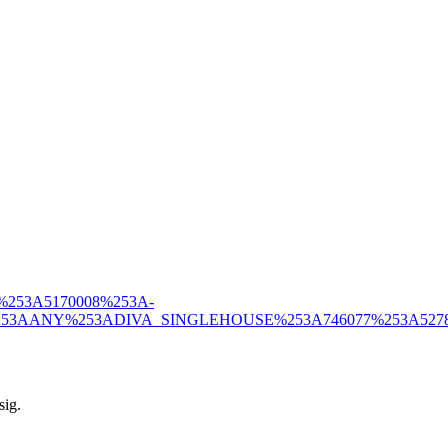
A333%253A5170008%253A-
%253AANY%253ADIVA_SINGLEHOUSE%253A746077%253A527835
sig.