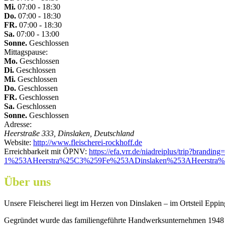
Mi.
07:00 - 18:30
Do.
07:00 - 18:30
FR.
07:00 - 18:30
Sa.
07:00 - 13:00
Sonne.
Geschlossen
Mittagspause:
Mo.
Geschlossen
Di.
Geschlossen
Mi.
Geschlossen
Do.
Geschlossen
FR.
Geschlossen
Sa.
Geschlossen
Sonne.
Geschlossen
Adresse:
Heerstraße 333, Dinslaken, Deutschland
Website:
http://www.fleischerei-rockhoff.de
Erreichbarkeit mit ÖPNV:
https://efa.vrr.de/niadreiplus/trip?b
1%253AHeerstra%25C3%259Fe%253ADinslaken%253AHeerst
Über uns
Unsere Fleischerei liegt im Herzen von Dinslaken – im Ortsteil Epp
Gegründet wurde das familiengeführte Handwerksunternehmen 1948 u