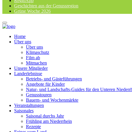
RegioApp
Geschichten aus der Genussregion
Grüne Woche 2026
Home
Über uns
Über uns
Klimaschutz
Film ab
Mitmachen
Unsere Mitglieder
Landerlebnisse
Betriebs- und Gästeführungen
Angebote für Kinder
Natur- und Landschafts-Guides für den Unteren Niederr
Genusstouren
Bauern- und Wochenmärkte
Veranstaltungen
Saisonales
Saisonal durchs Jahr
Frühling am Niederrhein
Rezepte
Feines vom Land