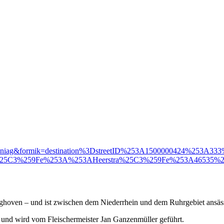
randing=niag&formik=destination%3DstreetID%253A1500000424%253
ra%25C3%259Fe%253A%253AHeerstra%25C3%259Fe%253A46535
inghoven – und ist zwischen dem Niederrhein und dem Ruhrgebiet ansäs
nd wird vom Fleischermeister Jan Ganzenmüller geführt.