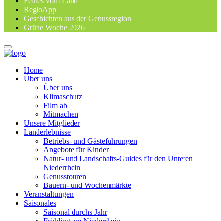
Feines vom Land
RegioApp
Geschichten aus der Genussregion
Grüne Woche 2026
Home
Über uns
Über uns
Klimaschutz
Film ab
Mitmachen
Unsere Mitglieder
Landerlebnisse
Betriebs- und Gästeführungen
Angebote für Kinder
Natur- und Landschafts-Guides für den Unteren
Niederrhein
Genusstouren
Bauern- und Wochenmärkte
Veranstaltungen
Saisonales
Saisonal durchs Jahr
Frühling am Niederrhein