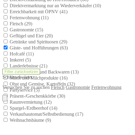
Direktvermarktung nur an Wiederverkäufer (
10
)
Erreichbarkeit mit ÖPNV (
41
)
Ferienwohnung (
11
)
Fleisch (
29
)
Gastronomie (
15
)
Geflügel und Eier (
20
)
Getränke und Spirituosen (
29
)
Gäste- und Hofführungen (
63
)
Hofcafé (
11
)
Imkerei (
5
)
Landerlebnisse (
21
)
Mehl, Getreide und Backwaren (
13
)
Schlüsselwörter
Milch und Milchprodukte (
16
)
Obst und Gemüse, Kartoffeln (
32
)
Versuchen Sie zu suchen
Fleisch
Gastronomie
Ferienwohnung
Partyservice (
5
)
Präsent-/Geschenkkörbe (
30
)
Raumvermietung (
12
)
Spargel-/Erdbeerhof (
14
)
Verkaufsautomat/Selbstbedienung (
17
)
Weihnachtsbäume (
9
)