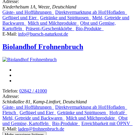
Adresse:
Niederhelsum 1A, Weeze, Deutschland
Gäste- und Hofführungen
Direktvermarktung ab Hof/Hofladen
Geflügel und Eier
Getränke und Spirituosen
Mehl, Getreide und
Backwaren
Milch und Milchprodukte
Obst und Gemüse,
Kartoffeln
Präsent-/Geschenkkörbe
Bio-Produkte
E-Mail:
info@buesch-naturkost.de
Biolandhof Frohnenbruch
Telefon:
02842 / 41000
Adresse:
Schloßallee 81, Kamp-Lintfort, Deutschland
Gäste- und Hofführungen
Direktvermarktung ab Hof/Hofladen
Fleisch
Geflügel und Eier
Getränke und Spirituosen
Hofcafé
Mehl, Getreide und Backwaren
Milch und Milchprodukte
Obst
und Gemüse, Kartoffeln
Bio-Produkte
Erreichbarkeit mit ÖPNV
E-Mail:
laden@frohnenbruch.de
Mehr anzeigen listings