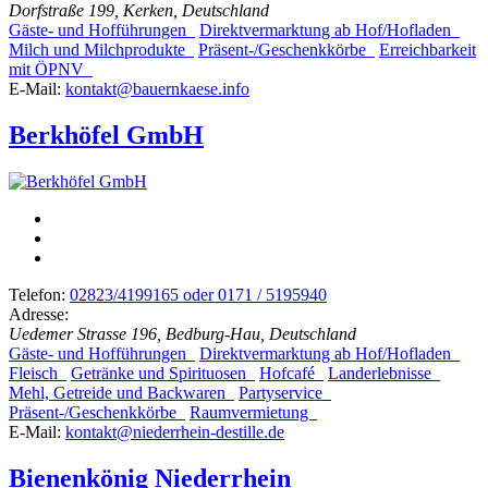
Dorfstraße 199, Kerken, Deutschland
Gäste- und Hofführungen
Direktvermarktung ab Hof/Hofladen
Milch und Milchprodukte
Präsent-/Geschenkkörbe
Erreichbarkeit
mit ÖPNV
E-Mail:
kontakt@bauernkaese.info
Berkhöfel GmbH
Telefon:
02823/4199165 oder 0171 / 5195940
Adresse:
Uedemer Strasse 196, Bedburg-Hau, Deutschland
Gäste- und Hofführungen
Direktvermarktung ab Hof/Hofladen
Fleisch
Getränke und Spirituosen
Hofcafé
Landerlebnisse
Mehl, Getreide und Backwaren
Partyservice
Präsent-/Geschenkkörbe
Raumvermietung
E-Mail:
kontakt@niederrhein-destille.de
Bienenkönig Niederrhein