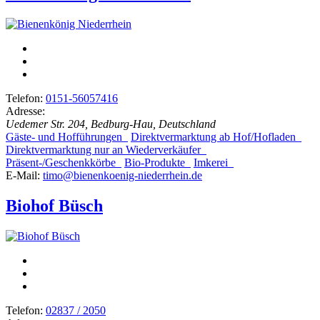
Telefon:
0151-56057416
Adresse:
Uedemer Str. 204, Bedburg-Hau, Deutschland
Gäste- und Hofführungen
Direktvermarktung ab Hof/Hofladen
Direktvermarktung nur an Wiederverkäufer
Präsent-/Geschenkkörbe
Bio-Produkte
Imkerei
E-Mail:
timo@bienenkoenig-niederrhein.de
Biohof Büsch
Telefon:
02837 / 2050