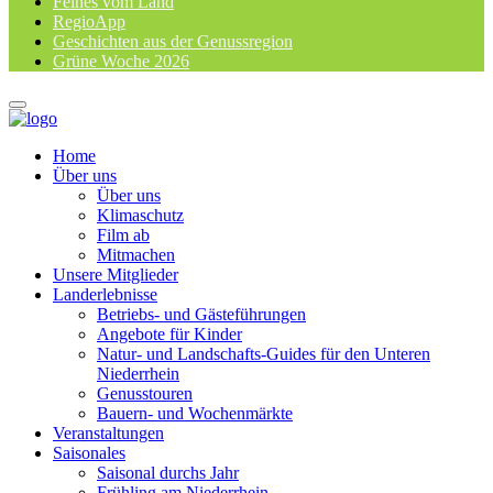
Feines vom Land
RegioApp
Geschichten aus der Genussregion
Grüne Woche 2026
Home
Über uns
Über uns
Klimaschutz
Film ab
Mitmachen
Unsere Mitglieder
Landerlebnisse
Betriebs- und Gästeführungen
Angebote für Kinder
Natur- und Landschafts-Guides für den Unteren
Niederrhein
Genusstouren
Bauern- und Wochenmärkte
Veranstaltungen
Saisonales
Saisonal durchs Jahr
Frühling am Niederrhein