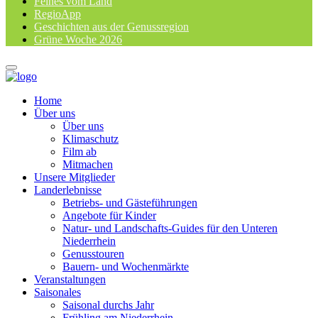
Feines vom Land
RegioApp
Geschichten aus der Genussregion
Grüne Woche 2026
Home
Über uns
Über uns
Klimaschutz
Film ab
Mitmachen
Unsere Mitglieder
Landerlebnisse
Betriebs- und Gästeführungen
Angebote für Kinder
Natur- und Landschafts-Guides für den Unteren
Niederrhein
Genusstouren
Bauern- und Wochenmärkte
Veranstaltungen
Saisonales
Saisonal durchs Jahr
Frühling am Niederrhein