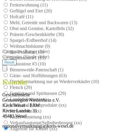
Ferienwohnung (
11
)
Geflügel und Eier (
20
)
Hofcafé (
11
)
Mehl, Getreide und Backwaren (
13
)
Obst und Gemüse, Kartoffeln (
32
)
Präsent-/Geschenkkörbe (
30
)
Spargel-/Erdbeerhof (
14
)
Weihnachtsbäume (
9
)
Categories (Range slider)
Bio-Produkte (
13
)
Categories (Single slider)
Genusstour #1 (
15
)
Genusstour #3 (
10
)
Bienenweide-Patenschaft (
1
)
Gäste- und Hofführungen (
63
)
Kontakt
Direktvermarktung nur an Wiederverkäufer (
10
)
Fleisch (
29
)
Getränke und Spirituosen (
29
)
Geschäftsstelle
Landerlebnisse (
xx
)
Genussregion Niederrhein e.V.
Milch und Milchprodukte (
xx
)
Kreis Wesel – EAW
Reeser Landstr. 31
Partyservice (
xx
)
46483 Wesel
Raumvermietung (
xx
)
Verkaufsautomat/Selbstbedienung (
xx
)
regionalvermarktung(at)kreis-wesel.de
Angebote für Kinder (
xx
)