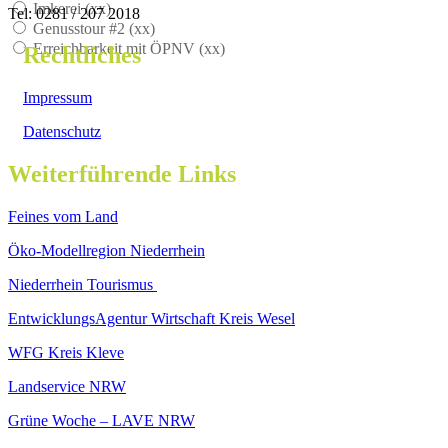
Imkerei (
xx
)
Tel: 0281 / 207 2018
Genusstour #2 (
xx
)
Erreichbarkeit mit ÖPNV (
xx
)
Rechtliches
Impressum
Datenschutz
Weiterführende Links
Feines vom Land
Öko-Modellregion Niederrhein
Niederrhein Tourismus
EntwicklungsAgentur Wirtschaft Kreis Wesel
WFG Kreis Kleve
Landservice NRW
Grüne Woche – LAVE NRW