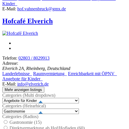
Kinder
E-Mail:
hof.vahnenbruck@gmx.de
Hofcafé Elverich
Telefon:
02803 / 8029913
Adresse:
Elverich 2A, Rheinberg, Deutschland
Landerlebnisse
Raumvermietung
Erreichbarkeit mit ÖPNV
Angebote für Kinder
E-Mail:
info@elverich.de
Mehr anzeigen listings
Categories (Multi dropdown)
Categories (Heirarhical)
Categories (Radios)
Gastronomie (
15
)
Direktvermarktung ab Hof/Hofladen (
60
)