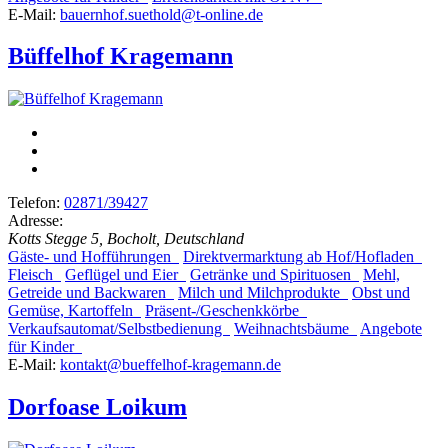
E-Mail:
bauernhof.suethold@t-online.de
Büffelhof Kragemann
Telefon:
02871/39427
Adresse:
Kotts Stegge 5, Bocholt, Deutschland
Gäste- und Hofführungen
Direktvermarktung ab Hof/Hofladen
Fleisch
Geflügel und Eier
Getränke und Spirituosen
Mehl,
Getreide und Backwaren
Milch und Milchprodukte
Obst und
Gemüse, Kartoffeln
Präsent-/Geschenkkörbe
Verkaufsautomat/Selbstbedienung
Weihnachtsbäume
Angebote
für Kinder
E-Mail:
kontakt@bueffelhof-kragemann.de
Dorfoase Loikum