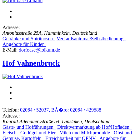
Adresse:
Antoniusstraße 25A, Hamminkeln, Deutschland
Getränke und Spirituosen
Verkaufsautomat/Selbstbedienung
Angebote für Kinder
E-Mail:
dorfoase@loikum.de
Hof Vahnenbruck
Telefon:
02064 / 52037, BÃ�ro: 02064 / 429588
Adresse:
Konrad-Adenauer-Straße 54, Dinslaken, Deutschland
Gäste- und Hofführungen
Direktvermarktung ab Hof/Hofladen
Fleisch
Geflügel und Eier
Milch und Milchprodukte
Obst und
Gemüse, Kartoffeln
Erreichbarkeit mit ÖPNV
Angebote für