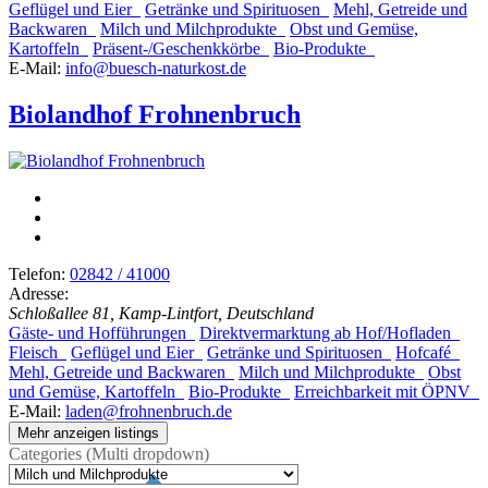
Geflügel und Eier
Getränke und Spirituosen
Mehl, Getreide und
Backwaren
Milch und Milchprodukte
Obst und Gemüse,
Kartoffeln
Präsent-/Geschenkkörbe
Bio-Produkte
E-Mail:
info@buesch-naturkost.de
Biolandhof Frohnenbruch
Telefon:
02842 / 41000
Adresse:
Schloßallee 81, Kamp-Lintfort, Deutschland
Gäste- und Hofführungen
Direktvermarktung ab Hof/Hofladen
Fleisch
Geflügel und Eier
Getränke und Spirituosen
Hofcafé
Mehl, Getreide und Backwaren
Milch und Milchprodukte
Obst
und Gemüse, Kartoffeln
Bio-Produkte
Erreichbarkeit mit ÖPNV
E-Mail:
laden@frohnenbruch.de
Mehr anzeigen listings
Categories (Multi dropdown)