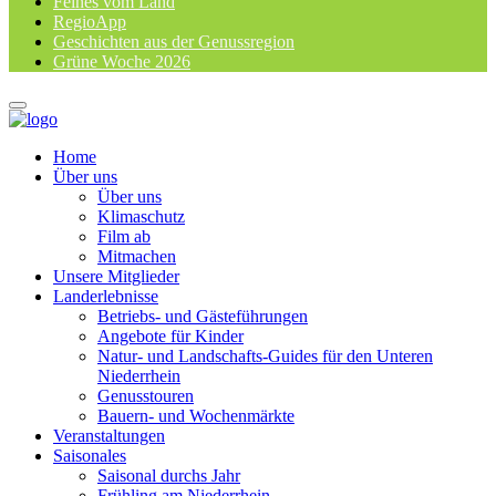
Feines vom Land
RegioApp
Geschichten aus der Genussregion
Grüne Woche 2026
Home
Über uns
Über uns
Klimaschutz
Film ab
Mitmachen
Unsere Mitglieder
Landerlebnisse
Betriebs- und Gästeführungen
Angebote für Kinder
Natur- und Landschafts-Guides für den Unteren
Niederrhein
Genusstouren
Bauern- und Wochenmärkte
Veranstaltungen
Saisonales
Saisonal durchs Jahr
Frühling am Niederrhein