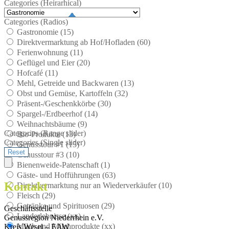
Categories (Heirarhical)
Categories (Radios)
Gastronomie (
15
)
Direktvermarktung ab Hof/Hofladen (
60
)
Ferienwohnung (
11
)
Geflügel und Eier (
20
)
Hofcafé (
11
)
Mehl, Getreide und Backwaren (
13
)
Obst und Gemüse, Kartoffeln (
32
)
Präsent-/Geschenkkörbe (
30
)
Spargel-/Erdbeerhof (
14
)
Weihnachtsbäume (
9
)
Categories (Range slider)
Bio-Produkte (
13
)
Categories (Single slider)
Genusstour #1 (
15
)
Genusstour #3 (
10
)
Bienenweide-Patenschaft (
1
)
Gäste- und Hofführungen (
63
)
Kontakt
Direktvermarktung nur an Wiederverkäufer (
10
)
Fleisch (
29
)
Getränke und Spirituosen (
29
)
Geschäftsstelle
Landerlebnisse (
xx
)
Genussregion Niederrhein e.V.
Milch und Milchprodukte (
xx
)
Kreis Wesel – EAW