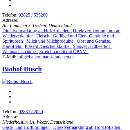
Telefon:
02825 / 535260
Adresse:
Am Lindchen 3, Uedem, Deutschland
Direktvermarktung ab Hof/Hofladen
Direktvermarktung nur an
Wiederverkäufer
Fleisch
Geflügel und Eier
Getränke und
Spirituosen
Milch und Milchprodukte
Obst und Gemüse,
Kartoffeln
Präsent-/Geschenkkörbe
Spargel-/Erdbeerhof
Weihnachtsbäume
Erreichbarkeit mit ÖPNV
E-Mail:
info@bauernmarkt-lindchen.de
Biohof Büsch
Telefon:
02837 / 2050
Adresse:
Niederhelsum 1A, Weeze, Deutschland
Gäste- und Hofführungen
Direktvermarktung ab Hof/Hofladen