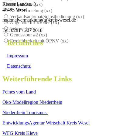
Reeser Landstr. 31
Partyservice (
xx
)
46483 Wesel
Raumvermietung (
xx
)
Verkaufsautomat/Selbstbedienung (
xx
)
regionalvermarktung(at)kreis-wesel.de
Angebote für Kinder (
xx
)
Imkerei (
xx
)
Tel: 0281 / 207 2018
Genusstour #2 (
xx
)
Erreichbarkeit mit ÖPNV (
xx
)
Rechtliches
Impressum
Datenschutz
Weiterführende Links
Feines vom Land
Öko-Modellregion Niederrhein
Niederrhein Tourismus
EntwicklungsAgentur Wirtschaft Kreis Wesel
WFG Kreis Kleve