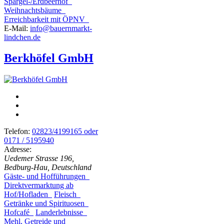
Spargel-/Erdbeerhof
Weihnachtsbäume
Erreichbarkeit mit ÖPNV
E-Mail:
info@bauernmarkt-
lindchen.de
Berkhöfel GmbH
Telefon:
02823/4199165 oder
0171 / 5195940
Adresse:
Uedemer Strasse 196,
Bedburg-Hau, Deutschland
Gäste- und Hofführungen
Direktvermarktung ab
Hof/Hofladen
Fleisch
Getränke und Spirituosen
Hofcafé
Landerlebnisse
Mehl, Getreide und