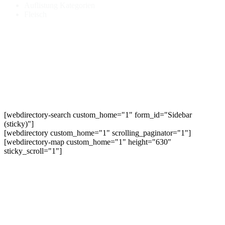
Auflistung Kategorien
Fleisch
[webdirectory-search custom_home="1" form_id="Sidebar
(sticky)"]
[webdirectory custom_home="1" scrolling_paginator="1"]
[webdirectory-map custom_home="1" height="630"
sticky_scroll="1"]