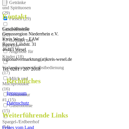
Getränke
und Spirituosen
(
29
)
Kontakt
Fleisch (
29
)
Geschäftsstelle
Landerlebnisse
Genussregion Niederrhein e.V.
(
21
)
Kreis Wesel – EAW
Geflügel und
Reeser Landstr. 31
Eier (
20
)
46483 Wesel
Angebote für
Kinder (
18
)
regionalvermarktung(at)kreis-wesel.de
Verkaufsautomat/Selbstbedienung
Tel: 0281 / 207 2018
(
17
)
Milch und
Rechtliches
Milchprodukte
(
16
)
Impressum
Genusstour
#1 (
15
)
Datenschutz
Gastronomie
(
15
)
Weiterführende Links
Spargel-/Erdbeerhof
(
14
)
Feines vom Land