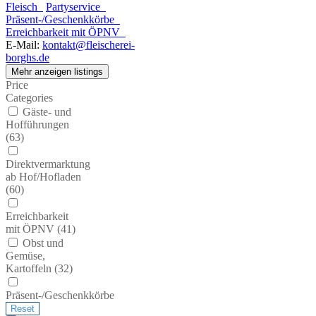
Fleisch
Partyservice
Präsent-/Geschenkkörbe
Erreichbarkeit mit ÖPNV
E-Mail:
kontakt@fleischerei-
borghs.de
Mehr anzeigen listings
Price
Categories
Gäste- und
Hofführungen
(
63
)
Direktvermarktung
ab Hof/Hofladen
(
60
)
Erreichbarkeit
mit ÖPNV (
41
)
Obst und
Gemüse,
Kartoffeln (
32
)
Präsent-/Geschenkkörbe
(
30
)