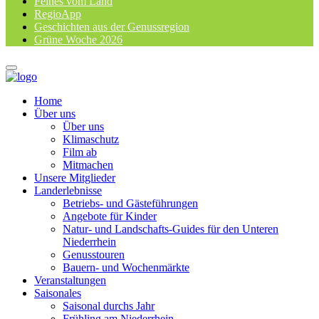
Feines vom Land
RegioApp
Geschichten aus der Genussregion
Grüne Woche 2026
Home
Über uns
Über uns
Klimaschutz
Film ab
Mitmachen
Unsere Mitglieder
Landerlebnisse
Betriebs- und Gästeführungen
Angebote für Kinder
Natur- und Landschafts-Guides für den Unteren
Niederrhein
Genusstouren
Bauern- und Wochenmärkte
Veranstaltungen
Saisonales
Saisonal durchs Jahr
Frühling am Niederrhein