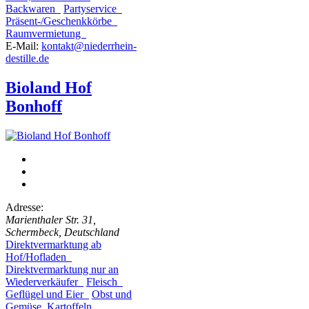
Backwaren
Partyservice
Präsent-/Geschenkkörbe
Raumvermietung
E-Mail:
kontakt@niederrhein-
destille.de
Bioland Hof
Bonhoff
Adresse:
Marienthaler Str. 31,
Schermbeck, Deutschland
Direktvermarktung ab
Hof/Hofladen
Direktvermarktung nur an
Wiederverkäufer
Fleisch
Geflügel und Eier
Obst und
Gemüse, Kartoffeln