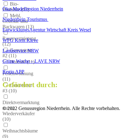
Bio-
Öko-Modellregion Niederrhein
Produkte (
13
)
Mehl,
Niederrhein Tourismus
Getreide und
Backwaren (
13
)
EntwicklungsAgentur Wirtschaft Kreis Wesel
Raumvermietung
WFG Kreis Kleve
(
12
)
Genusstour
Landservice NRW
#2 (
11
)
Grüne Woche – LAVE NRW
Hofcafé (
11
)
Regio APP
Ferienwohnung
(
11
)
Gefördert durch:
Genusstour
#3 (
10
)
Direktvermarktung
nur an
© 2022 Genussregion Niederrhein. Alle Rechte vorbehalten.
Wiederverkäufer
(
10
)
Weihnachtsbäume
(
9
)