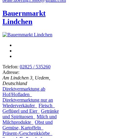
beate.doering13880@gmail.com
Bauernmarkt
Lindchen
Telefon:
02825 / 535260
Adresse:
Am Lindchen 3, Uedem,
Deutschland
Direktvermarktung ab
Hof/Hofladen
Direktvermarktung nur an
Wiederverkäufer
Fleisch
Geflügel und Eier
Getränke
und Spirituosen
Milch und
Milchprodukte
Obst und
Gemüse, Kartoffeln
Präsent-/Geschenkkörbe