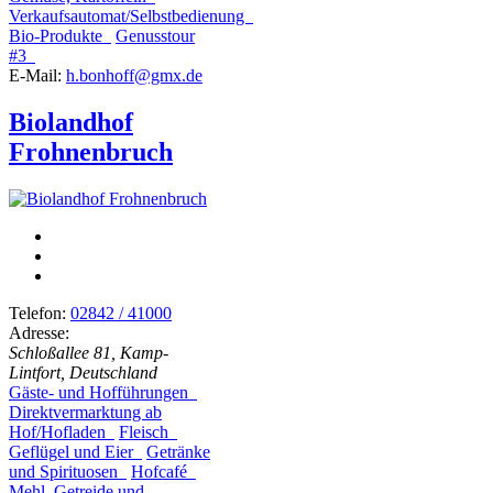
Verkaufsautomat/Selbstbedienung
Bio-Produkte
Genusstour
#3
E-Mail:
h.bonhoff@gmx.de
Biolandhof
Frohnenbruch
Telefon:
02842 / 41000
Adresse:
Schloßallee 81, Kamp-
Lintfort, Deutschland
Gäste- und Hofführungen
Direktvermarktung ab
Hof/Hofladen
Fleisch
Geflügel und Eier
Getränke
und Spirituosen
Hofcafé
Mehl, Getreide und