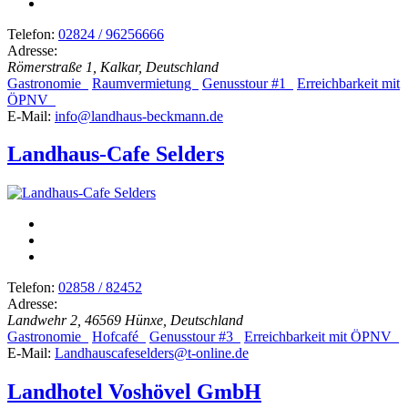
Telefon:
02824 / 96256666
Adresse:
Römerstraße 1, Kalkar, Deutschland
Gastronomie
Raumvermietung
Genusstour #1
Erreichbarkeit mit
ÖPNV
E-Mail:
info@landhaus-beckmann.de
Landhaus-Cafe Selders
Telefon:
02858 / 82452
Adresse:
Landwehr 2, 46569 Hünxe, Deutschland
Gastronomie
Hofcafé
Genusstour #3
Erreichbarkeit mit ÖPNV
E-Mail:
Landhauscafeselders@t-online.de
Landhotel Voshövel GmbH