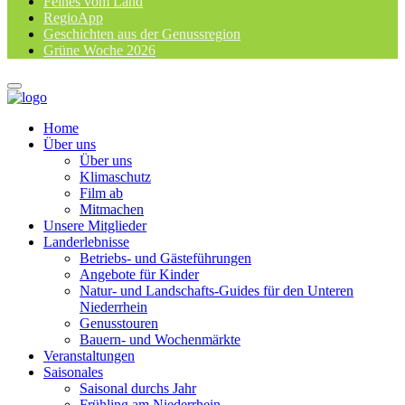
Feines vom Land
RegioApp
Geschichten aus der Genussregion
Grüne Woche 2026
Home
Über uns
Über uns
Klimaschutz
Film ab
Mitmachen
Unsere Mitglieder
Landerlebnisse
Betriebs- und Gästeführungen
Angebote für Kinder
Natur- und Landschafts-Guides für den Unteren
Niederrhein
Genusstouren
Bauern- und Wochenmärkte
Veranstaltungen
Saisonales
Saisonal durchs Jahr
Frühling am Niederrhein