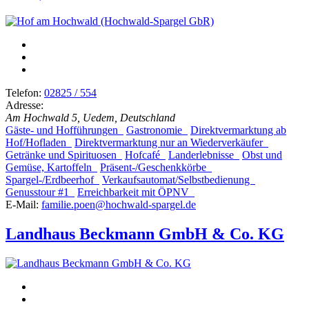
Telefon:
02825 / 554
Adresse:
Am Hochwald 5, Uedem, Deutschland
Gäste- und Hofführungen
Gastronomie
Direktvermarktung ab
Hof/Hofladen
Direktvermarktung nur an Wiederverkäufer
Getränke und Spirituosen
Hofcafé
Landerlebnisse
Obst und
Gemüse, Kartoffeln
Präsent-/Geschenkkörbe
Spargel-/Erdbeerhof
Verkaufsautomat/Selbstbedienung
Genusstour #1
Erreichbarkeit mit ÖPNV
E-Mail:
familie.poen@hochwald-spargel.de
Landhaus Beckmann GmbH & Co. KG