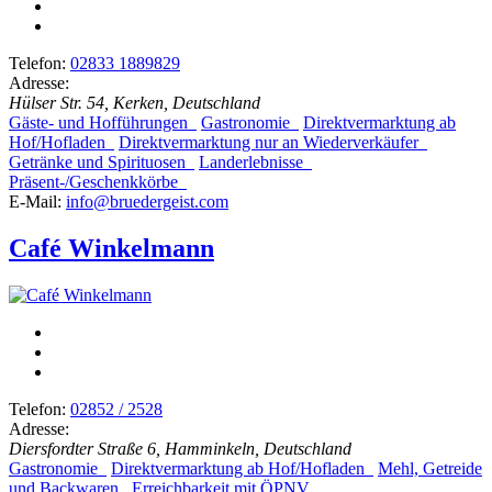
Telefon:
02833 1889829
Adresse:
Hülser Str. 54, Kerken, Deutschland
Gäste- und Hofführungen
Gastronomie
Direktvermarktung ab
Hof/Hofladen
Direktvermarktung nur an Wiederverkäufer
Getränke und Spirituosen
Landerlebnisse
Präsent-/Geschenkkörbe
E-Mail:
info@bruedergeist.com
Café Winkelmann
Telefon:
02852 / 2528
Adresse:
Diersfordter Straße 6, Hamminkeln, Deutschland
Gastronomie
Direktvermarktung ab Hof/Hofladen
Mehl, Getreide
und Backwaren
Erreichbarkeit mit ÖPNV