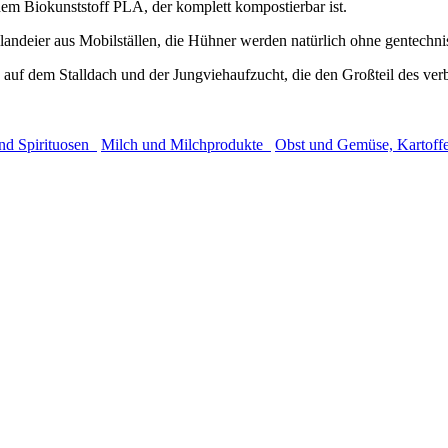
 dem Biokunststoff PLA, der komplett kompostierbar ist.
andeier aus Mobilställen, die Hühner werden natürlich ohne gentechnisc
auf dem Stalldach und der Jungviehaufzucht, die den Großteil des ver
nd Spirituosen
Milch und Milchprodukte
Obst und Gemüse, Kartof