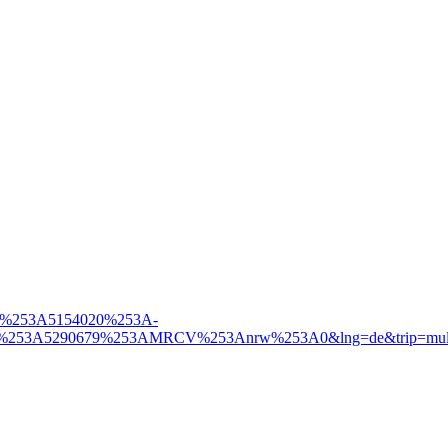
53A4%253A5154020%253A-
3A5290679%253AMRCV%253Anrw%253A0&lng=de&trip=multiMo