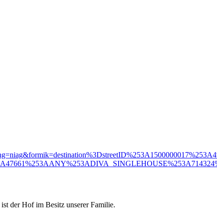
p?branding=niag&formik=destination%3DstreetID%253A1500000017%2
53A47661%253AANY%253ADIVA_SINGLEHOUSE%253A714324%25
st der Hof im Besitz unserer Familie.