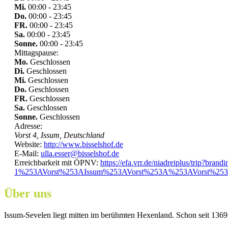
Mi.
00:00 - 23:45
Do.
00:00 - 23:45
FR.
00:00 - 23:45
Sa.
00:00 - 23:45
Sonne.
00:00 - 23:45
Mittagspause:
Mo.
Geschlossen
Di.
Geschlossen
Mi.
Geschlossen
Do.
Geschlossen
FR.
Geschlossen
Sa.
Geschlossen
Sonne.
Geschlossen
Adresse:
Vorst 4, Issum, Deutschland
Website:
http://www.bisselshof.de
E-Mail:
ulla.esser@bisselshof.de
Erreichbarkeit mit ÖPNV:
https://efa.vrr.de/niadreiplus/tri
1%253AVorst%253AIssum%253AVorst%253A%253AVorst%2
Über uns
Issum-Sevelen liegt mitten im berühmten Hexenland. Schon seit 1369 i