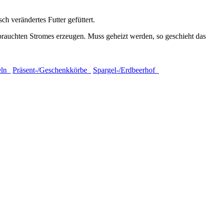
h verändertes Futter gefüttert.
brauchten Stromes erzeugen. Muss geheizt werden, so geschieht das
feln
Präsent-/Geschenkkörbe
Spargel-/Erdbeerhof