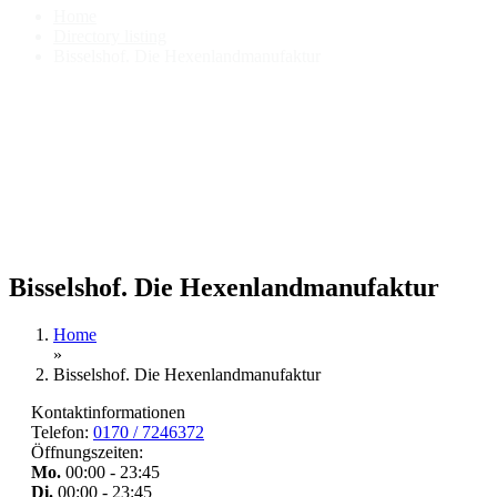
Home
Directory listing
Bisselshof. Die Hexenlandmanufaktur
Bisselshof. Die Hexenlandmanufaktur
Home
»
Bisselshof. Die Hexenlandmanufaktur
Kontaktinformationen
Telefon:
0170 / 7246372
Öffnungszeiten:
Mo.
00:00 - 23:45
Di.
00:00 - 23:45