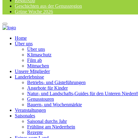
RegioApp
Geschichten aus der Genussregion
Grüne Woche 2026
Home
Über uns
Über uns
Klimaschutz
Film ab
Mitmachen
Unsere Mitglieder
Landerlebnisse
Betriebs- und Gästeführungen
Angebote für Kinder
Natur- und Landschafts-Guides für den Unteren Niederr
Genusstouren
Bauern- und Wochenmärkte
Veranstaltungen
Saisonales
Saisonal durchs Jahr
Frühling am Niederrhein
Rezepte
Feines vom Land