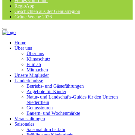
Feines vom Land
RegioApp
Geschichten aus der Genussregion
Grüne Woche 2026
Home
Über uns
Über uns
Klimaschutz
Film ab
Mitmachen
Unsere Mitglieder
Landerlebnisse
Betriebs- und Gästeführungen
Angebote für Kinder
Natur- und Landschafts-Guides für den Unteren
Niederrhein
Genusstouren
Bauern- und Wochenmärkte
Veranstaltungen
Saisonales
Saisonal durchs Jahr
Frühling am Niederrhein