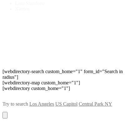
Liste Standorte
Xanten
[webdirectory-search custom_home="1" form_id="Search in
radius"]
[webdirectory-map custom_home="1"]
[webdirectory custom_home="1"]
Try to search
Los Angeles
US Capitol
Central Park NY