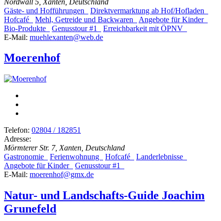
Nordwall 5, Xanten, Deutschland
Gäste- und Hofführungen
Direktvermarktung ab Hof/Hofladen
Hofcafé
Mehl, Getreide und Backwaren
Angebote für Kinder
Bio-Produkte
Genusstour #1
Erreichbarkeit mit ÖPNV
E-Mail:
muehlexanten@web.de
Moerenhof
Telefon:
02804 / 182851
Adresse:
Mörmterer Str. 7, Xanten, Deutschland
Gastronomie
Ferienwohnung
Hofcafé
Landerlebnisse
Angebote für Kinder
Genusstour #1
E-Mail:
moerenhof@gmx.de
Natur- und Landschafts-Guide Joachim
Grunefeld