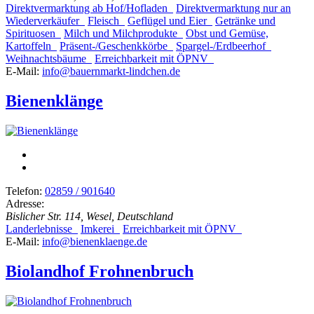
Direktvermarktung ab Hof/Hofladen
Direktvermarktung nur an
Wiederverkäufer
Fleisch
Geflügel und Eier
Getränke und
Spirituosen
Milch und Milchprodukte
Obst und Gemüse,
Kartoffeln
Präsent-/Geschenkkörbe
Spargel-/Erdbeerhof
Weihnachtsbäume
Erreichbarkeit mit ÖPNV
E-Mail:
info@bauernmarkt-lindchen.de
Bienenklänge
Telefon:
02859 / 901640
Adresse:
Bislicher Str. 114, Wesel, Deutschland
Landerlebnisse
Imkerei
Erreichbarkeit mit ÖPNV
E-Mail:
info@bienenklaenge.de
Biolandhof Frohnenbruch