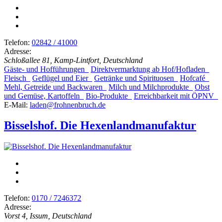
Telefon:
02842 / 41000
Adresse:
Schloßallee 81, Kamp-Lintfort, Deutschland
Gäste- und Hofführungen
Direktvermarktung ab Hof/Hofladen
Fleisch
Geflügel und Eier
Getränke und Spirituosen
Hofcafé
Mehl, Getreide und Backwaren
Milch und Milchprodukte
Obst
und Gemüse, Kartoffeln
Bio-Produkte
Erreichbarkeit mit ÖPNV
E-Mail:
laden@frohnenbruch.de
Bisselshof. Die Hexenlandmanufaktur
Telefon:
0170 / 7246372
Adresse:
Vorst 4, Issum, Deutschland