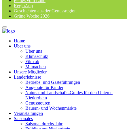
Feines vom Land
RegioApp
Geschichten aus der Genussregion
Grüne Woche 2026
Home
Über uns
Über uns
Klimaschutz
Film ab
Mitmachen
Unsere Mitglieder
Landerlebnisse
Betriebs- und Gästeführungen
Angebote für Kinder
Natur- und Landschafts-Guides für den Unteren
Niederrhein
Genusstouren
Bauern- und Wochenmärkte
Veranstaltungen
Saisonales
Saisonal durchs Jahr
Frühling am Niederrhein