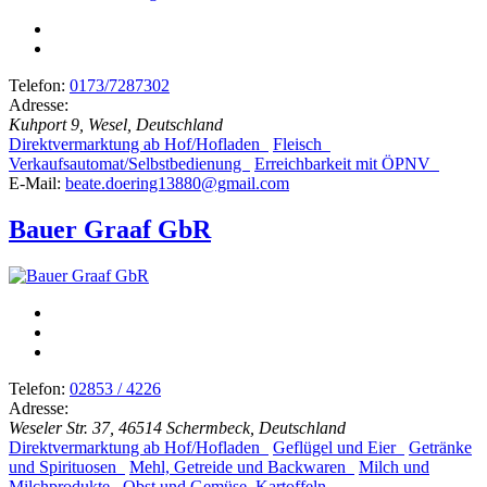
Telefon:
0173/7287302
Adresse:
Kuhport 9, Wesel, Deutschland
Direktvermarktung ab Hof/Hofladen
Fleisch
Verkaufsautomat/Selbstbedienung
Erreichbarkeit mit ÖPNV
E-Mail:
beate.doering13880@gmail.com
Bauer Graaf GbR
Telefon:
02853 / 4226
Adresse:
Weseler Str. 37, 46514 Schermbeck, Deutschland
Direktvermarktung ab Hof/Hofladen
Geflügel und Eier
Getränke
und Spirituosen
Mehl, Getreide und Backwaren
Milch und
Milchprodukte
Obst und Gemüse, Kartoffeln