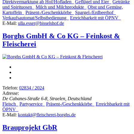
Direktvermarktung ab Hof/Hofladen
Geflügel und Eier
Getränke
und Spirituosen
Milch und Milchprodukte
Obst und Gemüse,
Kartoffeln
Präsent-/Geschenkkörbe
Spargel-/Erdbeerhof
Verkaufsautomat/Selbstbedienung
Erreichbarkeit mit ÖPNV
E-Mail:
ulla.esser@bisselshof.de
Borghs GmbH & Co KG – Feinkost &
Fleischerei
Telefon:
02834 / 2024
Adresse:
De Cabanes-Straße 6-8, Straelen, Deutschland
Fleisch
Partyservice
Präsent-/Geschenkkörbe
Erreichbarkeit mit
ÖPNV
E-Mail:
kontakt@fleischerei-borghs.de
Brauprojekt GbR