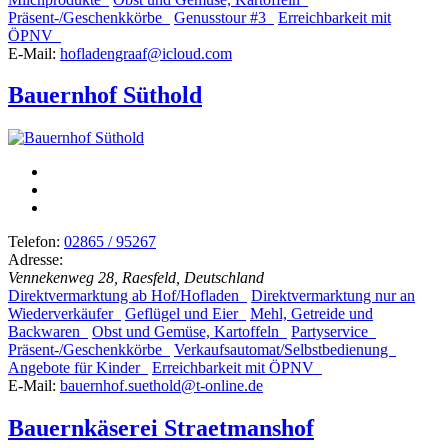
Präsent-/Geschenkkörbe
Genusstour #3
Erreichbarkeit mit
ÖPNV
E-Mail:
hofladengraaf@icloud.com
Bauernhof Süthold
Telefon:
02865 / 95267
Adresse:
Vennekenweg 28, Raesfeld, Deutschland
Direktvermarktung ab Hof/Hofladen
Direktvermarktung nur an
Wiederverkäufer
Geflügel und Eier
Mehl, Getreide und
Backwaren
Obst und Gemüse, Kartoffeln
Partyservice
Präsent-/Geschenkkörbe
Verkaufsautomat/Selbstbedienung
Angebote für Kinder
Erreichbarkeit mit ÖPNV
E-Mail:
bauernhof.suethold@t-online.de
Bauernkäserei Straetmanshof