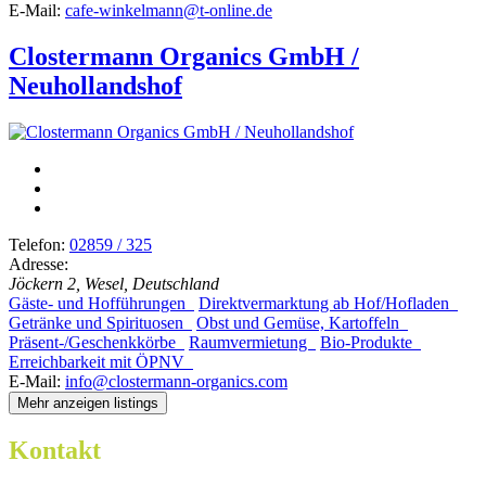
E-Mail:
cafe-winkelmann@t-online.de
Clostermann Organics GmbH /
Neuhollandshof
Telefon:
02859 / 325
Adresse:
Jöckern 2, Wesel, Deutschland
Gäste- und Hofführungen
Direktvermarktung ab Hof/Hofladen
Getränke und Spirituosen
Obst und Gemüse, Kartoffeln
Präsent-/Geschenkkörbe
Raumvermietung
Bio-Produkte
Erreichbarkeit mit ÖPNV
E-Mail:
info@clostermann-organics.com
Mehr anzeigen listings
Kontakt