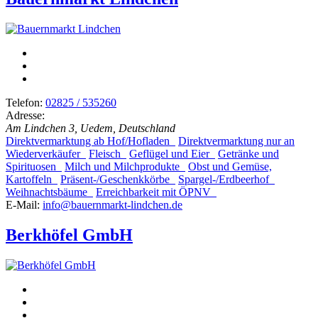
Telefon:
02825 / 535260
Adresse:
Am Lindchen 3, Uedem, Deutschland
Direktvermarktung ab Hof/Hofladen
Direktvermarktung nur an
Wiederverkäufer
Fleisch
Geflügel und Eier
Getränke und
Spirituosen
Milch und Milchprodukte
Obst und Gemüse,
Kartoffeln
Präsent-/Geschenkkörbe
Spargel-/Erdbeerhof
Weihnachtsbäume
Erreichbarkeit mit ÖPNV
E-Mail:
info@bauernmarkt-lindchen.de
Berkhöfel GmbH