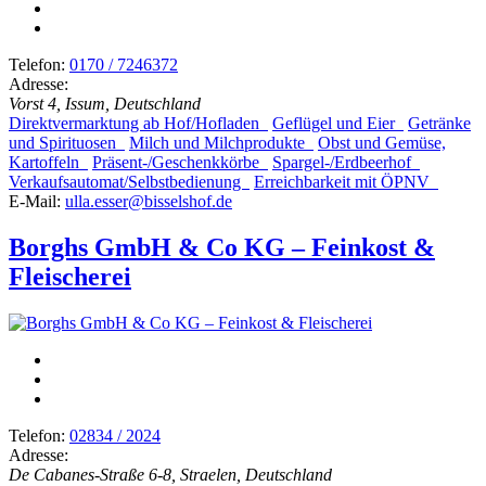
Telefon:
0170 / 7246372
Adresse:
Vorst 4, Issum, Deutschland
Direktvermarktung ab Hof/Hofladen
Geflügel und Eier
Getränke
und Spirituosen
Milch und Milchprodukte
Obst und Gemüse,
Kartoffeln
Präsent-/Geschenkkörbe
Spargel-/Erdbeerhof
Verkaufsautomat/Selbstbedienung
Erreichbarkeit mit ÖPNV
E-Mail:
ulla.esser@bisselshof.de
Borghs GmbH & Co KG – Feinkost &
Fleischerei
Telefon:
02834 / 2024
Adresse:
De Cabanes-Straße 6-8, Straelen, Deutschland