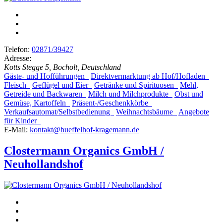
Telefon:
02871/39427
Adresse:
Kotts Stegge 5, Bocholt, Deutschland
Gäste- und Hofführungen
Direktvermarktung ab Hof/Hofladen
Fleisch
Geflügel und Eier
Getränke und Spirituosen
Mehl,
Getreide und Backwaren
Milch und Milchprodukte
Obst und
Gemüse, Kartoffeln
Präsent-/Geschenkkörbe
Verkaufsautomat/Selbstbedienung
Weihnachtsbäume
Angebote
für Kinder
E-Mail:
kontakt@bueffelhof-kragemann.de
Clostermann Organics GmbH /
Neuhollandshof