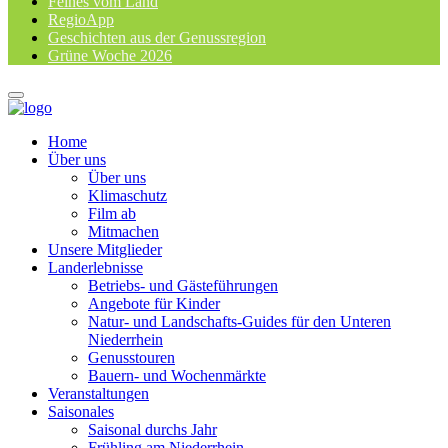
Feines vom Land
RegioApp
Geschichten aus der Genussregion
Grüne Woche 2026
Home
Über uns
Über uns
Klimaschutz
Film ab
Mitmachen
Unsere Mitglieder
Landerlebnisse
Betriebs- und Gästeführungen
Angebote für Kinder
Natur- und Landschafts-Guides für den Unteren
Niederrhein
Genusstouren
Bauern- und Wochenmärkte
Veranstaltungen
Saisonales
Saisonal durchs Jahr
Frühling am Niederrhein