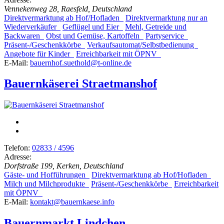
Vennekenweg 28, Raesfeld, Deutschland
Direktvermarktung ab Hof/Hofladen
Direktvermarktung nur an
Wiederverkäufer
Geflügel und Eier
Mehl, Getreide und
Backwaren
Obst und Gemüse, Kartoffeln
Partyservice
Präsent-/Geschenkkörbe
Verkaufsautomat/Selbstbedienung
Angebote für Kinder
Erreichbarkeit mit ÖPNV
E-Mail:
bauernhof.suethold@t-online.de
Bauernkäserei Straetmanshof
Telefon:
02833 / 4596
Adresse:
Dorfstraße 199, Kerken, Deutschland
Gäste- und Hofführungen
Direktvermarktung ab Hof/Hofladen
Milch und Milchprodukte
Präsent-/Geschenkkörbe
Erreichbarkeit
mit ÖPNV
E-Mail:
kontakt@bauernkaese.info
Bauernmarkt Lindchen