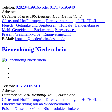
Telefon:
02823/4199165 oder 0171 / 5195940
Adresse:
Uedemer Strasse 196, Bedburg-Hau, Deutschland
Gäste- und Hofführungen
Direktvermarktung ab Hof/Hofladen
Fleisch
Getränke und Spirituosen
Hofcafé
Landerlebnisse
Mehl, Getreide und Backwaren
Partyservice
Präsent-/Geschenkkörbe
Raumvermietung
E-Mail:
kontakt@niederrhein-destille.de
Bienenkönig Niederrhein
Telefon:
0151-56057416
Adresse:
Uedemer Str. 204, Bedburg-Hau, Deutschland
Gäste- und Hofführungen
Direktvermarktung ab Hof/Hofladen
Direktvermarktung nur an Wiederverkäufer
Präsent-/Geschenkkörbe
Bio-Produkte
Imkerei