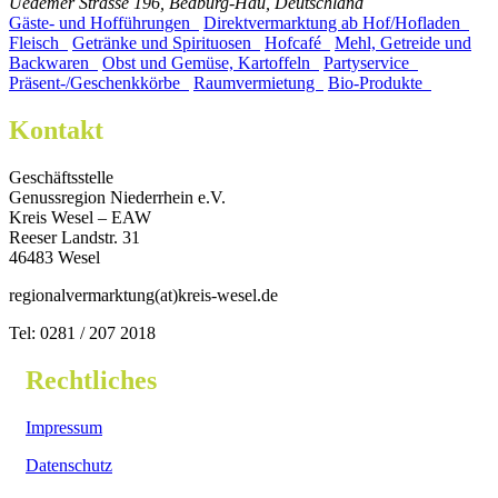
Uedemer Strasse 196, Bedburg-Hau, Deutschland
Gäste- und Hofführungen
Direktvermarktung ab Hof/Hofladen
Fleisch
Getränke und Spirituosen
Hofcafé
Mehl, Getreide und
Backwaren
Obst und Gemüse, Kartoffeln
Partyservice
Präsent-/Geschenkkörbe
Raumvermietung
Bio-Produkte
Kontakt
Geschäftsstelle
Genussregion Niederrhein e.V.
Kreis Wesel – EAW
Reeser Landstr. 31
46483 Wesel
regionalvermarktung(at)kreis-wesel.de
Tel: 0281 / 207 2018
Rechtliches
Impressum
Datenschutz