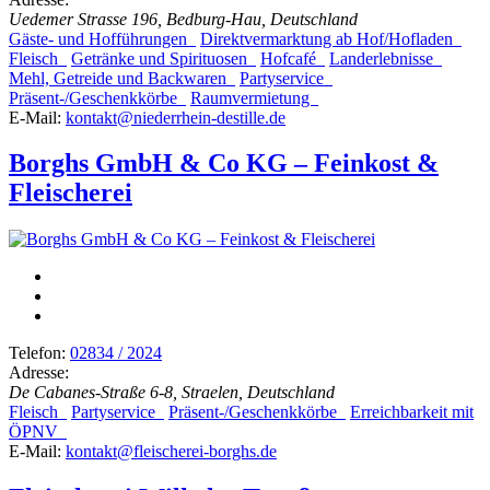
Uedemer Strasse 196, Bedburg-Hau, Deutschland
Gäste- und Hofführungen
Direktvermarktung ab Hof/Hofladen
Fleisch
Getränke und Spirituosen
Hofcafé
Landerlebnisse
Mehl, Getreide und Backwaren
Partyservice
Präsent-/Geschenkkörbe
Raumvermietung
E-Mail:
kontakt@niederrhein-destille.de
Borghs GmbH & Co KG – Feinkost &
Fleischerei
Telefon:
02834 / 2024
Adresse:
De Cabanes-Straße 6-8, Straelen, Deutschland
Fleisch
Partyservice
Präsent-/Geschenkkörbe
Erreichbarkeit mit
ÖPNV
E-Mail:
kontakt@fleischerei-borghs.de