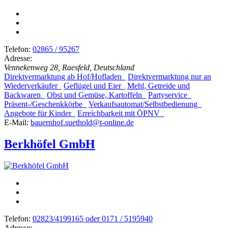
Telefon:
02865 / 95267
Adresse:
Vennekenweg 28, Raesfeld, Deutschland
Direktvermarktung ab Hof/Hofladen
Direktvermarktung nur an
Wiederverkäufer
Geflügel und Eier
Mehl, Getreide und
Backwaren
Obst und Gemüse, Kartoffeln
Partyservice
Präsent-/Geschenkkörbe
Verkaufsautomat/Selbstbedienung
Angebote für Kinder
Erreichbarkeit mit ÖPNV
E-Mail:
bauernhof.suethold@t-online.de
Berkhöfel GmbH
Telefon:
02823/4199165 oder 0171 / 5195940
Adresse: