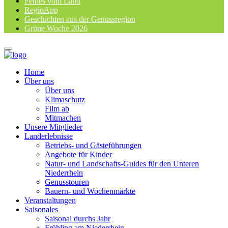
Feines vom Land
RegioApp
Geschichten aus der Genussregion
Grüne Woche 2026
Home
Über uns
Über uns
Klimaschutz
Film ab
Mitmachen
Unsere Mitglieder
Landerlebnisse
Betriebs- und Gästeführungen
Angebote für Kinder
Natur- und Landschafts-Guides für den Unteren
Niederrhein
Genusstouren
Bauern- und Wochenmärkte
Veranstaltungen
Saisonales
Saisonal durchs Jahr
Frühling am Niederrhein