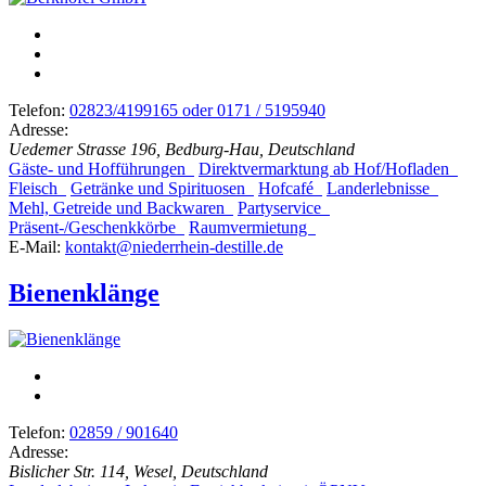
Telefon:
02823/4199165 oder 0171 / 5195940
Adresse:
Uedemer Strasse 196, Bedburg-Hau, Deutschland
Gäste- und Hofführungen
Direktvermarktung ab Hof/Hofladen
Fleisch
Getränke und Spirituosen
Hofcafé
Landerlebnisse
Mehl, Getreide und Backwaren
Partyservice
Präsent-/Geschenkkörbe
Raumvermietung
E-Mail:
kontakt@niederrhein-destille.de
Bienenklänge
Telefon:
02859 / 901640
Adresse:
Bislicher Str. 114, Wesel, Deutschland