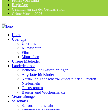
Feines vom Land
RegioApp
Geschichten aus der Genussregion
Grüne Woche 2026
Home
Über uns
Über uns
Klimaschutz
Film ab
Mitmachen
Unsere Mitglieder
Landerlebnisse
Betriebs- und Gästeführungen
Angebote für Kinder
Natur- und Landschafts-Guides für den Unteren
Niederrhein
Genusstouren
Bauern- und Wochenmärkte
Veranstaltungen
Saisonales
Saisonal durchs Jahr
Frühling am Niederrhein