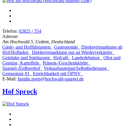
Telefon:
02825 / 554
Adresse:
Am Hochwald 5, Uedem, Deutschland
Gäste- und Hofführungen
Gastronomie
Direktvermarktung ab
Hof/Hofladen
Direktvermarktung nur an Wiederverkäufer
Getränke und Spirituosen
Hofcafé
Landerlebnisse
Obst und
Gemüse, Kartoffeln
Präsent-/Geschenkkörbe
Spargel-/Erdbeerhof
Verkaufsautomat/Selbstbedienung
Genusstour #1
Erreichbarkeit mit ÖPNV
E-Mail:
familie.poen@hochwald-spargel.de
Hof Sprock