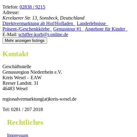
Telefon:
02838 / 9215
Adresse:
Kevelaerer Str. 13, Sonsbeck, Deutschland
Direktvermarktung ab Hof/Hofladen
Landerlebnisse
Präsent-/Geschenkkörbe
Genusstour #1
Angebote für Kinder
E-Mail:
schiffer-korb@t-online.de
Mehr anzeigen listings
Kontakt
Geschäftsstelle
Genussregion Niederrhein e.V.
Kreis Wesel – EAW
Reeser Landstr. 31
46483 Wesel
regionalvermarktung(at)kreis-wesel.de
Tel: 0281 / 207 2018
Rechtliches
Impressum