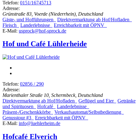
Telefon:
0151/16745713
Adresse:
Grünstraße 83, Voerde (Niederrhein), Deutschland
Gäste- und Hofführungen
Direktvermarktung ab Hof/Hofladen
Fleisch
Landerlebnisse
Erreichbarkeit mit ÖPNV
E-Mail:
usprock@hof-sprock.de
Hof und Café Lühlerheide
Telefon:
02856 / 290
Adresse:
Marienthaler Straße 10, Schermbeck, Deutschland
Direktvermarktung ab Hof/Hofladen
Geflügel und Eier
Getränke
und Spirituosen
Hofcafé
Landerlebnisse
Präsent-/Geschenkkörbe
Verkaufsautomat/Selbstbedienung
Genusstour #3
Erreichbarkeit mit ÖPNV
E-Mail:
info@luehlerheim.de
Hofcafé Elverich