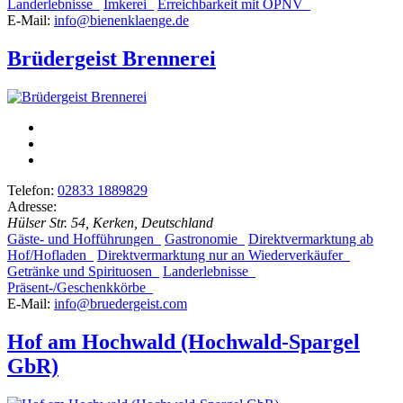
Landerlebnisse
Imkerei
Erreichbarkeit mit ÖPNV
E-Mail:
info@bienenklaenge.de
Brüdergeist Brennerei
Telefon:
02833 1889829
Adresse:
Hülser Str. 54, Kerken, Deutschland
Gäste- und Hofführungen
Gastronomie
Direktvermarktung ab
Hof/Hofladen
Direktvermarktung nur an Wiederverkäufer
Getränke und Spirituosen
Landerlebnisse
Präsent-/Geschenkkörbe
E-Mail:
info@bruedergeist.com
Hof am Hochwald (Hochwald-Spargel
GbR)